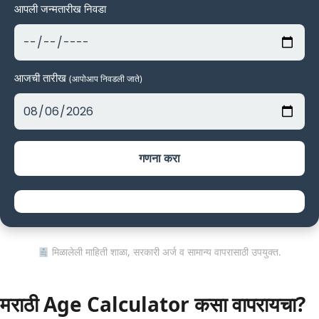
आपली जन्मतारीख निवडा
आजची तारीख
(आपोआप निवडली जाते)
गणना करा
मिळालेली माहिती शाळा, सरकारी अर्ज व सामान्य वापरासाठी उपयुक्त.
मराठी Age Calculator कसा वापरायचा?