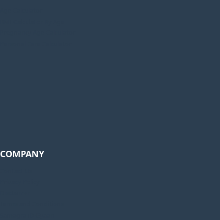
Age Calculator
BMI Calculator By Age
Pregnancy Age Calculator
Personal Care Calculator
COMPANY
Contact Us
Privacy Policy
Disclaimer
Terms and Conditions
Samagra ID Gyaan